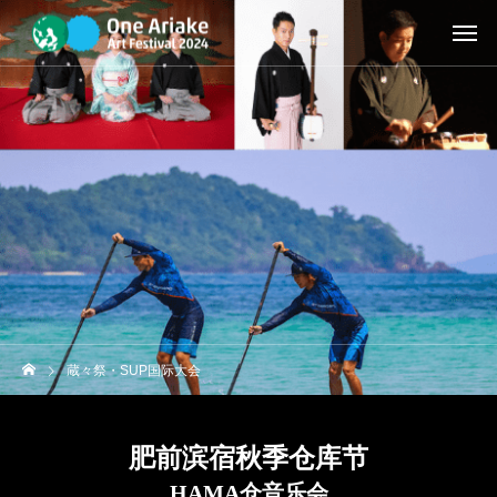
蔵々祭・SUP国际大会
肥前滨宿秋季仓库节
HAMA仓音乐会