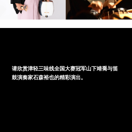
请欣赏津轻三味线全国大赛冠军山下靖喬与笛
鼓演奏家石森裕也的精彩演出。