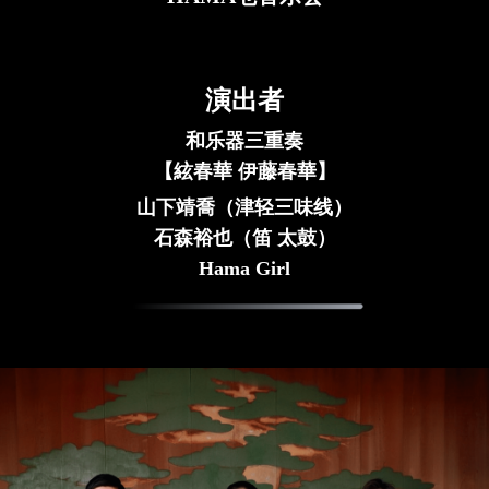
演出者
和乐器三重奏
【絃春華
伊藤春華】
山下靖喬（
津轻三味线）
石森裕也（
笛 太鼓）
Hama Girl