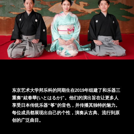
东京艺术大学邦乐科的同期生在2019年组建了和乐器三
重奏“絃春華(いとはるか)”。他们的演出旨在让更多人
享受日本传统乐器“筝”的音色，并传播其独特的魅力。
每位成员都展现出自己的个性，演奏从古典、流行到原
创的广泛曲目。