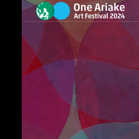
KURE（葉隠）
P国際大会
ーライド&ビーチクリーン