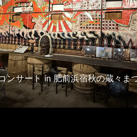
蔵コンサート in 肥前浜宿秋の蔵々