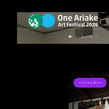
ニュース
KURE（葉隠）
イベントレポート
P国際大会
ーライド&ビーチクリーン